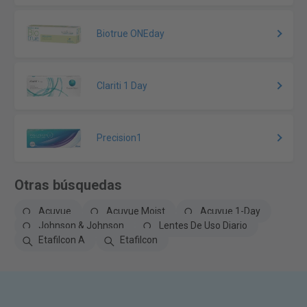
Biotrue ONEday
Clariti 1 Day
Precision1
Otras búsquedas
Acuvue
Acuvue Moist
Acuvue 1-Day
Johnson & Johnson
Lentes De Uso Diario
Etafilcon A
Etafilcon