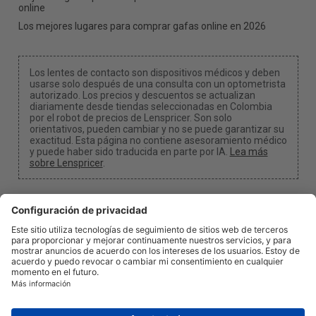
online
Los mejores lugares para comprar gafas online en 2026
Los lentes de contacto son dispositivos médicos y deben
usarse solo después de una consulta con un optometrista
autorizado. Los precios y descuentos se actualizan
diariamente desde tiendas seleccionadas en Colombia
por el robot de precios de Lenspricer. Son solo
orientativos, pueden cambiar y no se puede garantizar su
exactitud. Esta página no contiene asesoramiento médico
y puede haber sido traducida en parte por IA.
Lea más
sobre Lenspricer
.
Configuración de cookies
Podemos recibir una comisión si usas uno de nuestros
enlaces para realizar una compra.
Acerca de nosotros
Noticias
Información