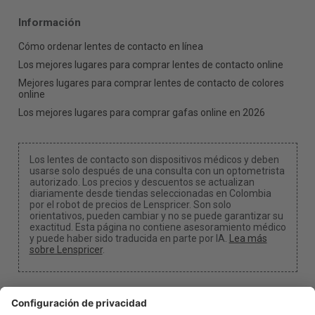
Información
Cómo ordenar lentes de contacto en línea
Los mejores lugares para comprar lentes de contacto online
Mejores lugares para comprar lentes de contacto de colores
online
Los mejores lugares para comprar gafas online en 2026
Los lentes de contacto son dispositivos médicos y deben
usarse solo después de una consulta con un optometrista
autorizado. Los precios y descuentos se actualizan
diariamente desde tiendas seleccionadas en Colombia
por el robot de precios de Lenspricer. Son solo
orientativos, pueden cambiar y no se puede garantizar su
exactitud. Esta página no contiene asesoramiento médico
y puede haber sido traducida en parte por IA.
Lea más
sobre Lenspricer
.