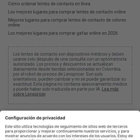
Cómo ordenar lentes de contacto en línea
Los mejores lugares para comprar lentes de contacto online
Mejores lugares para comprar lentes de contacto de colores
online
Los mejores lugares para comprar gafas online en 2026
Los lentes de contacto son dispositivos médicos y deben
usarse solo después de una consulta con un optometrista
autorizado. Los precios y descuentos se actualizan
diariamente desde tiendas seleccionadas en Colombia
por el robot de precios de Lenspricer. Son solo
orientativos, pueden cambiar y no se puede garantizar su
exactitud. Esta página no contiene asesoramiento médico
y puede haber sido traducida en parte por IA.
Lea más
sobre Lenspricer
.
Configuración de cookies