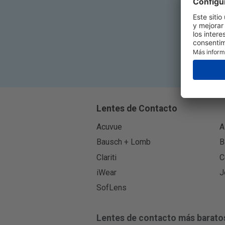
Lentes de Contacto
Acuvue
A
Bausch + Lomb
B
Clariti
C
iWear
J
SofLens
Lentes de contacto más barato