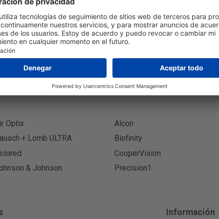
Suscribi
ir Optix
Alcon
ausch + Lomb ULTRA
Biofinity
olored
CooperVision
ohnson & Johnson
Precision1
s
Información