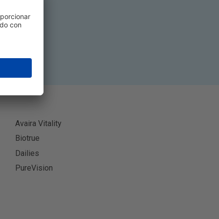
rse
Avaira Vitality
Biotrue
Dailies
PureVision