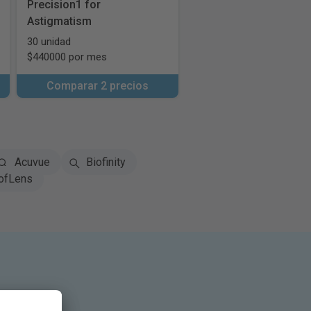
Precision1 for
Astigmatism
30 unidad
$440000 por mes
Comparar 2 precios
Acuvue
Biofinity
ofLens