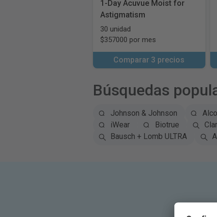
1-Day Acuvue Moist for
Astigmatism
30 unidad
$357000 por mes
Comparar 3 precios
Búsquedas popul
Johnson & Johnson
Alc
iWear
Biotrue
Clar
Bausch + Lomb ULTRA
A