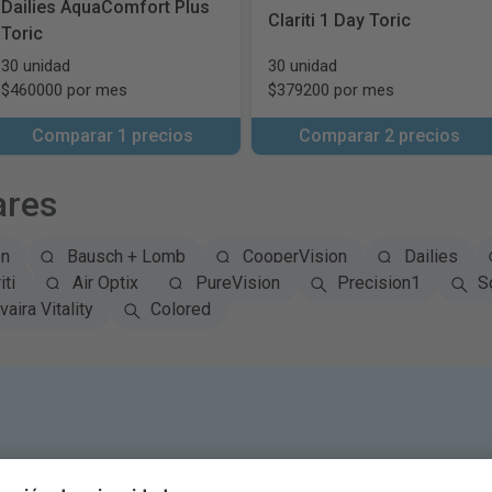
Dailies AquaComfort Plus
Clariti 1 Day Toric
Toric
30 unidad
30 unidad
$460000 por mes
$379200 por mes
Comparar 1 precios
Comparar 2 precios
ares
on
Bausch + Lomb
CooperVision
Dailies
iti
Air Optix
PureVision
Precision1
S
vaira Vitality
Colored
Suscribirse al boletín