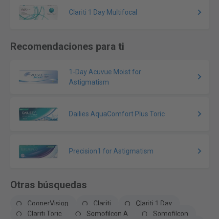
Clariti 1 Day Multifocal
Recomendaciones para ti
1-Day Acuvue Moist for
Astigmatism
Dailies AquaComfort Plus Toric
Precision1 for Astigmatism
Otras búsquedas
CooperVision
Clariti
Clariti 1 Day
Clariti Toric
Somofilcon A
Somofilcon