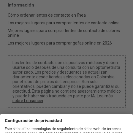
Información
Cómo ordenar lentes de contacto en línea
Los mejores lugares para comprar lentes de contacto online
Mejores lugares para comprar lentes de contacto de colores
online
Los mejores lugares para comprar gafas online en 2026
Los lentes de contacto son dispositivos médicos y deben
usarse solo después de una consulta con un optometrista
autorizado. Los precios y descuentos se actualizan
diariamente desde tiendas seleccionadas en Colombia
por el robot de precios de Lenspricer. Son solo
orientativos, pueden cambiar y no se puede garantizar su
exactitud. Esta página no contiene asesoramiento médico
y puede haber sido traducida en parte por IA.
Lea más
sobre Lenspricer
.