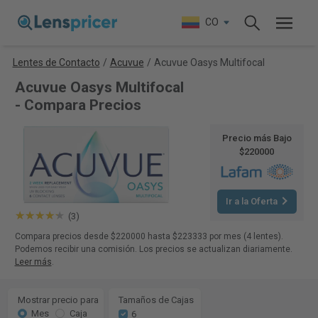
CO
Lentes de Contacto
/
Acuvue
/
Acuvue Oasys Multifocal
Acuvue Oasys Multifocal
- Compara Precios
Precio más Bajo
$220000
Ir a la Oferta
(3)
Compara precios desde $220000 hasta $223333 por mes (4 lentes).
Podemos recibir una comisión. Los precios se actualizan diariamente.
Leer más
.
Mostrar precio para
Tamaños de Cajas
Mes
Caja
6