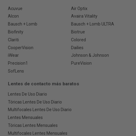
Acuvue
Air Optix
Alcon
Avaira Vitality
Bausch + Lomb
Bausch + Lomb ULTRA
Biofinity
Biotrue
Clariti
Colored
CooperVision
Dailies
iWear
Johnson & Johnson
Precision1
PureVision
SofLens
Lentes de contacto más baratos
Lentes De Uso Diario
Tóricas Lentes De Uso Diario
Multifocales Lentes De Uso Diario
Lentes Mensuales
Tóricas Lentes Mensuales
Multifocales Lentes Mensuales