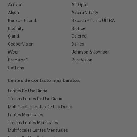
Acuvue
Air Optix
Alcon
Avaira Vitality
Bausch + Lomb
Bausch + Lomb ULTRA
Biofinity
Biotrue
Clariti
Colored
CooperVision
Dailies
iWear
Johnson & Johnson
Precision1
PureVision
SofLens
Lentes de contacto más baratos
Lentes De Uso Diario
Tóricas Lentes De Uso Diario
Multifocales Lentes De Uso Diario
Lentes Mensuales
Tóricas Lentes Mensuales
Multifocales Lentes Mensuales