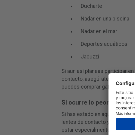
Ducharte
Nadar en una piscina
Nadar en el mar
Deportes acuáticos
Jacuzzi
Si aun así planeas participar e
contacto, asegúrate de evitar q
puedes comprar gafas de natac
Si ocurre lo peor
Si has estado en agua con tus l
lentes de contacto y deséchalo
estar especialmente atento dur