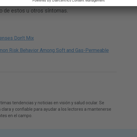
a o dolor en tus ojos. Busca atención médica
o de estos u otros síntomas.
enses Don’t Mix
mon Risk Behavior Among Soft and Gas-Permeable
timas tendencias y noticias en visión y salud ocular. Se
clara y confiable para ayudar a los lectores a mantenerse
tes en el campo.