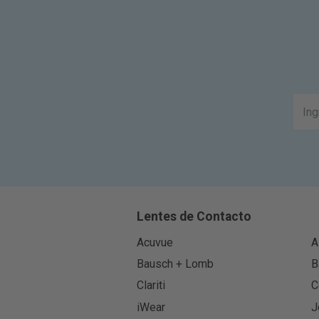
Lentes de Contacto
Acuvue
A
Bausch + Lomb
B
Clariti
C
iWear
J