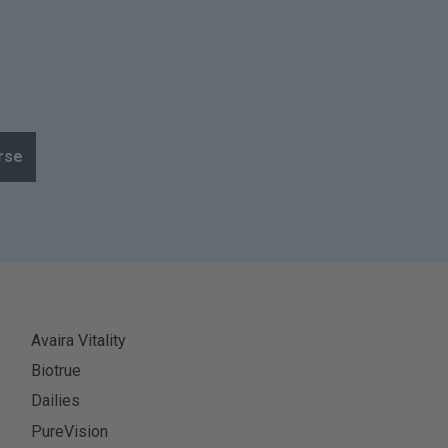
rse
Avaira Vitality
Biotrue
Dailies
PureVision