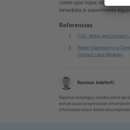
como ojos rojos, visión borros
inmediata si experimenta algun
Referencias
CDC, Water and Contact L
Water Exposure is a Com
Contact Lens Wearers
Rasmus Adeltoft
Rasmus investiga y escribe sobre las úl
esfuerza por proporcionar información 
informados sobre desarrollos importan