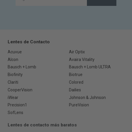
Lentes de Contacto
Acuvue
Air Optix
Alcon
Avaira Vitality
Bausch + Lomb
Bausch + Lomb ULTRA
Biofinity
Biotrue
Clariti
Colored
CooperVision
Dailies
iWear
Johnson & Johnson
Precision1
PureVision
SofLens
Lentes de contacto más baratos