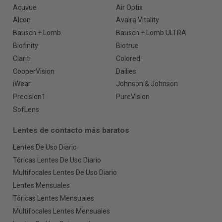
Acuvue
Air Optix
Alcon
Avaira Vitality
Bausch + Lomb
Bausch + Lomb ULTRA
Biofinity
Biotrue
Clariti
Colored
CooperVision
Dailies
iWear
Johnson & Johnson
Precision1
PureVision
SofLens
Lentes de contacto más baratos
Lentes De Uso Diario
Tóricas Lentes De Uso Diario
Multifocales Lentes De Uso Diario
Lentes Mensuales
Tóricas Lentes Mensuales
Multifocales Lentes Mensuales