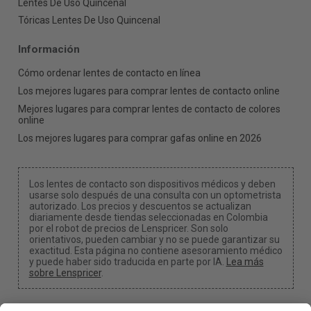
Lentes De Uso Quincenal
Tóricas Lentes De Uso Quincenal
Información
Cómo ordenar lentes de contacto en línea
Los mejores lugares para comprar lentes de contacto online
Mejores lugares para comprar lentes de contacto de colores
online
Los mejores lugares para comprar gafas online en 2026
Los lentes de contacto son dispositivos médicos y deben
usarse solo después de una consulta con un optometrista
autorizado. Los precios y descuentos se actualizan
diariamente desde tiendas seleccionadas en Colombia
por el robot de precios de Lenspricer. Son solo
orientativos, pueden cambiar y no se puede garantizar su
exactitud. Esta página no contiene asesoramiento médico
y puede haber sido traducida en parte por IA.
Lea más
sobre Lenspricer
.