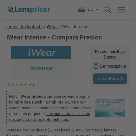
CO
Lentes de Contacto
/
iWear
/
iWear Intense
iWear Intense - Compara Precios
Precio más Bajo
$78333
Ir a la Oferta
(2)
Nota:
iWear Intense
también se vende bajo el
nombre de
Bausch + Lomb ULTRA
, pero son
exactamente las mismas lentes de contacto en
diferentes paquetes.
Lee más sobre las lentes
de contacto de los optometristas.
Compara precios desde $78333 hasta $78333 por mes (2 lentes).
Podemos recibir una comisión. Los precios se actualizan diariamente.