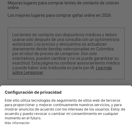
Mejores lugares para comprar lentes de contacto de colores
online
Los mejores lugares para comprar gafas online en 2026
Los lentes de contacto son dispositivos médicos y deben
usarse solo después de una consulta con un optometrista
autorizado. Los precios y descuentos se actualizan
diariamente desde tiendas seleccionadas en Colombia
por el robot de precios de Lenspricer. Son solo
orientativos, pueden cambiar y no se puede garantizar su
exactitud. Esta página no contiene asesoramiento médico
y puede haber sido traducida en parte por IA.
Lea más
sobre Lenspricer
.
Configuración de cookies
Podemos recibir una comisión si usas uno de nuestros
enlaces para realizar una compra.