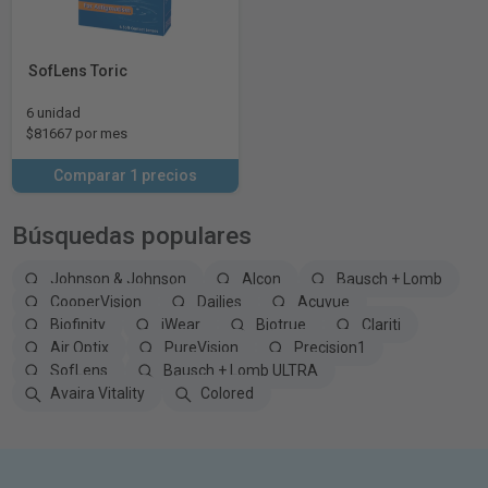
SofLens Toric
6 unidad
$81667 por mes
Comparar 1 precios
Búsquedas populares
Johnson & Johnson
Alcon
Bausch + Lomb
CooperVision
Dailies
Acuvue
Biofinity
iWear
Biotrue
Clariti
Air Optix
PureVision
Precision1
SofLens
Bausch + Lomb ULTRA
Avaira Vitality
Colored