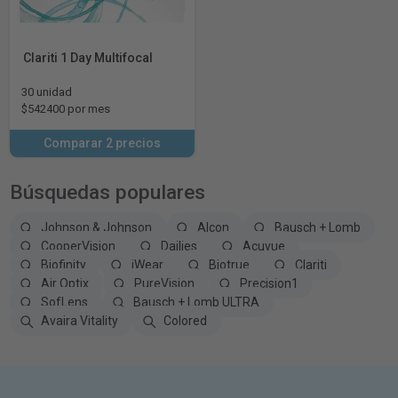
Clariti 1 Day Multifocal
30 unidad
$542400 por mes
Comparar 2 precios
Búsquedas populares
Johnson & Johnson
Alcon
Bausch + Lomb
CooperVision
Dailies
Acuvue
Biofinity
iWear
Biotrue
Clariti
Air Optix
PureVision
Precision1
SofLens
Bausch + Lomb ULTRA
Avaira Vitality
Colored