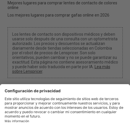
Mejores lugares para comprar lentes de contacto de colores
online
Los mejores lugares para comprar gafas online en 2026
Los lentes de contacto son dispositivos médicos y deben
usarse solo después de una consulta con un optometrista
autorizado. Los precios y descuentos se actualizan
diariamente desde tiendas seleccionadas en Colombia
por el robot de precios de Lenspricer. Son solo
orientativos, pueden cambiar y no se puede garantizar su
exactitud. Esta página no contiene asesoramiento médico
y puede haber sido traducida en parte por IA.
Lea más
sobre Lenspricer
.
Configuración de cookies
Podemos recibir una comisión si usas uno de nuestros
enlaces para realizar una compra.