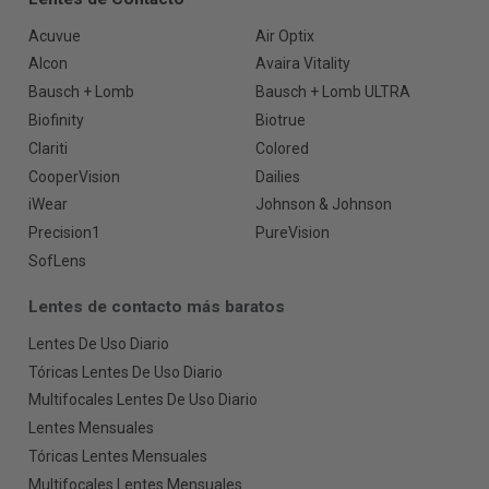
Acuvue
Air Optix
Alcon
Avaira Vitality
Bausch + Lomb
Bausch + Lomb ULTRA
Biofinity
Biotrue
Clariti
Colored
CooperVision
Dailies
iWear
Johnson & Johnson
Precision1
PureVision
SofLens
Lentes de contacto más baratos
Lentes De Uso Diario
Tóricas Lentes De Uso Diario
Multifocales Lentes De Uso Diario
Lentes Mensuales
Tóricas Lentes Mensuales
Multifocales Lentes Mensuales