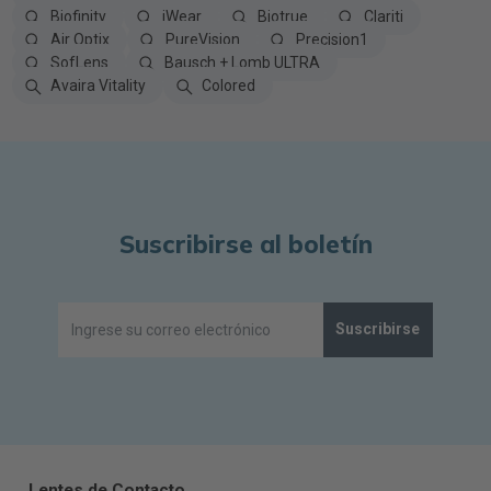
Biofinity
iWear
Biotrue
Clariti
Air Optix
PureVision
Precision1
SofLens
Bausch + Lomb ULTRA
Avaira Vitality
Colored
Suscribirse al boletín
Suscribirse
Lentes de Contacto