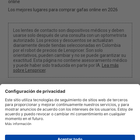
online
Los mejores lugares para comprar gafas online en 2026
Los lentes de contacto son dispositivos médicos y deben
usarse solo después de una consulta con un optometrista
autorizado. Los precios y descuentos se actualizan
diariamente desde tiendas seleccionadas en Colombia
por el robot de precios de Lenspricer. Son solo
orientativos, pueden cambiar y no se puede garantizar su
exactitud. Esta página no contiene asesoramiento médico
y puede haber sido traducida en parte por IA.
Lea más
sobre Lenspricer
.
Configuración de cookies
Podemos recibir una comisión si usas uno de nuestros
enlaces para realizar una compra.
Acerca de nosotros
Noticias
Información