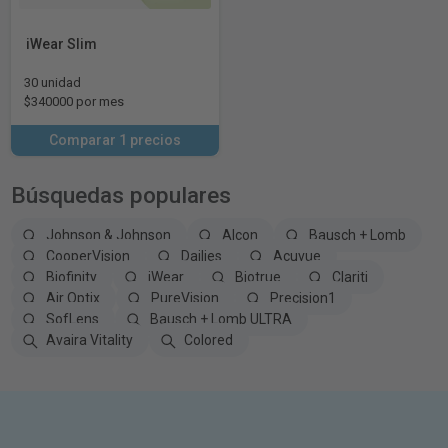
iWear Slim
30 unidad
$340000 por mes
Comparar 1 precios
Búsquedas populares
Johnson & Johnson
Alcon
Bausch + Lomb
CooperVision
Dailies
Acuvue
Biofinity
iWear
Biotrue
Clariti
Air Optix
PureVision
Precision1
SofLens
Bausch + Lomb ULTRA
Avaira Vitality
Colored