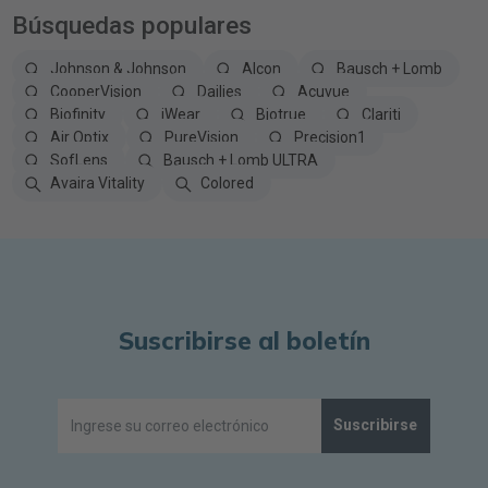
Búsquedas populares
Johnson & Johnson
Alcon
Bausch + Lomb
CooperVision
Dailies
Acuvue
Biofinity
iWear
Biotrue
Clariti
Air Optix
PureVision
Precision1
SofLens
Bausch + Lomb ULTRA
Avaira Vitality
Colored
Suscribirse al boletín
Suscribirse