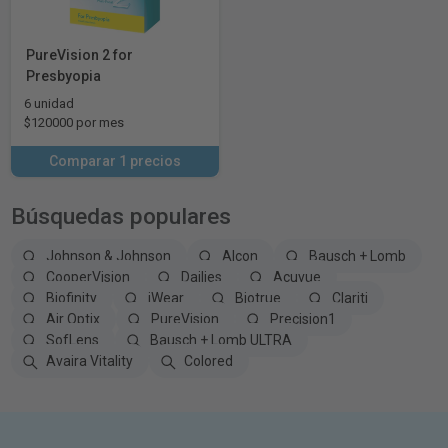
PureVision 2 for
Presbyopia
6 unidad
$120000 por mes
Comparar 1 precios
Búsquedas populares
Johnson & Johnson
Alcon
Bausch + Lomb
CooperVision
Dailies
Acuvue
Biofinity
iWear
Biotrue
Clariti
Air Optix
PureVision
Precision1
SofLens
Bausch + Lomb ULTRA
Avaira Vitality
Colored