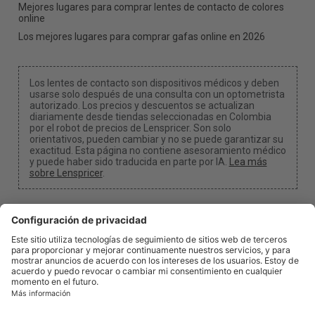
Mejores lugares para comprar lentes de contacto de colores
online
Los mejores lugares para comprar gafas online en 2026
Los lentes de contacto son dispositivos médicos y deben
usarse solo después de una consulta con un optometrista
autorizado. Los precios y descuentos se actualizan
diariamente desde tiendas seleccionadas en Colombia
por el robot de precios de Lenspricer. Son solo
orientativos, pueden cambiar y no se puede garantizar su
exactitud. Esta página no contiene asesoramiento médico
y puede haber sido traducida en parte por IA.
Lea más
sobre Lenspricer
.
Configuración de cookies
Podemos recibir una comisión si usas uno de nuestros
enlaces para realizar una compra.