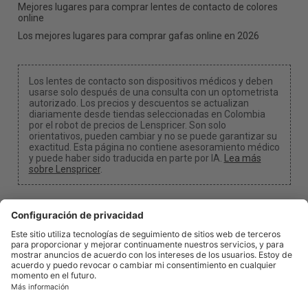
Mejores lugares para comprar lentes de contacto de colores
online
Los mejores lugares para comprar gafas online en 2026
Los lentes de contacto son dispositivos médicos y deben
usarse solo después de una consulta con un optometrista
autorizado. Los precios y descuentos se actualizan
diariamente desde tiendas seleccionadas en Colombia
por el robot de precios de Lenspricer. Son solo
orientativos, pueden cambiar y no se puede garantizar su
exactitud. Esta página no contiene asesoramiento médico
y puede haber sido traducida en parte por IA.
Lea más
sobre Lenspricer
.
Configuración de cookies
Podemos recibir una comisión si usas uno de nuestros
enlaces para realizar una compra.