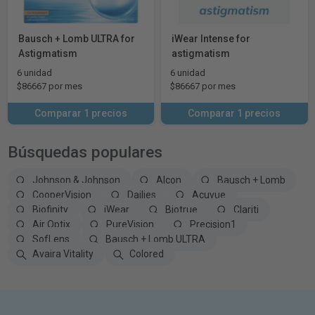
Bausch + Lomb ULTRA for
iWear Intense for
Astigmatism
astigmatism
6 unidad
6 unidad
$86667 por mes
$86667 por mes
Comparar 1 precios
Comparar 1 precios
Búsquedas populares
Johnson & Johnson
Alcon
Bausch + Lomb
CooperVision
Dailies
Acuvue
Biofinity
iWear
Biotrue
Clariti
Air Optix
PureVision
Precision1
SofLens
Bausch + Lomb ULTRA
Avaira Vitality
Colored