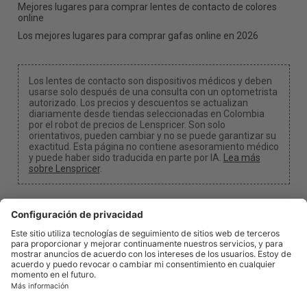
Mejores lugares para comprar lentes de contacto de colores
online
Los mejores lugares para comprar gafas online en 2026
Los lentes de contacto son dispositivos médicos y deben
usarse solo después de una consulta con un optometrista
autorizado. Los precios y descuentos se actualizan
diariamente desde tiendas seleccionadas en Colombia
por el robot de precios de Lenspricer. Son solo
orientativos, pueden cambiar y no se puede garantizar su
exactitud. Esta página no contiene asesoramiento médico
y puede haber sido traducida en parte por IA.
Lea más
sobre Lenspricer
.
Configuración de cookies
Podemos recibir una comisión si usas uno de nuestros
enlaces para realizar una compra.