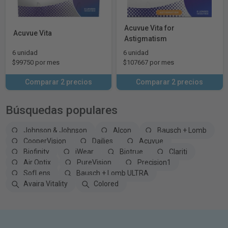
Acuvue Vita for
Acuvue Vita
Astigmatism
6 unidad
6 unidad
$99750 por mes
$107667 por mes
Comparar 2 precios
Comparar 2 precios
Búsquedas populares
Johnson & Johnson
Alcon
Bausch + Lomb
CooperVision
Dailies
Acuvue
Biofinity
iWear
Biotrue
Clariti
Air Optix
PureVision
Precision1
SofLens
Bausch + Lomb ULTRA
Avaira Vitality
Colored