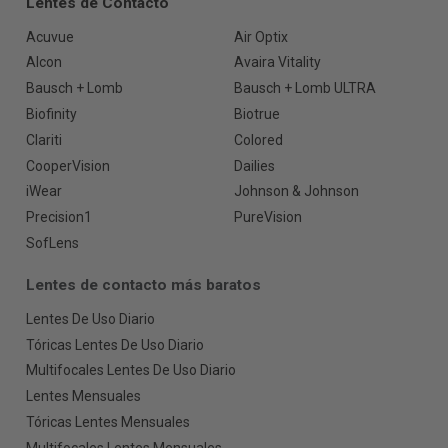
Lentes de Contacto
Acuvue
Air Optix
Alcon
Avaira Vitality
Bausch + Lomb
Bausch + Lomb ULTRA
Biofinity
Biotrue
Clariti
Colored
CooperVision
Dailies
iWear
Johnson & Johnson
Precision1
PureVision
SofLens
Lentes de contacto más baratos
Lentes De Uso Diario
Tóricas Lentes De Uso Diario
Multifocales Lentes De Uso Diario
Lentes Mensuales
Tóricas Lentes Mensuales
Multifocales Lentes Mensuales