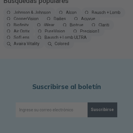
Búsquedas populares
Johnson & Johnson
Alcon
Bausch + Lomb
CooperVision
Dailies
Acuvue
Biofinity
iWear
Biotrue
Clariti
Air Optix
PureVision
Precision1
SofLens
Bausch + Lomb ULTRA
Avaira Vitality
Colored
Suscribirse al boletín
Suscribirse