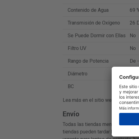
Contenido de Agua
69 
Transmisión de Oxígeno
26 D
Se Puede Dormir con Ellas
No
Filtro UV
No
Rango de Potencia
De -
Diámetro
14
BC
8.7
Lea más en el sitio web oficial del 
Envío
Todas las tiendas mencionadas en e
tiendas pueden tardar hasta 3-7 día