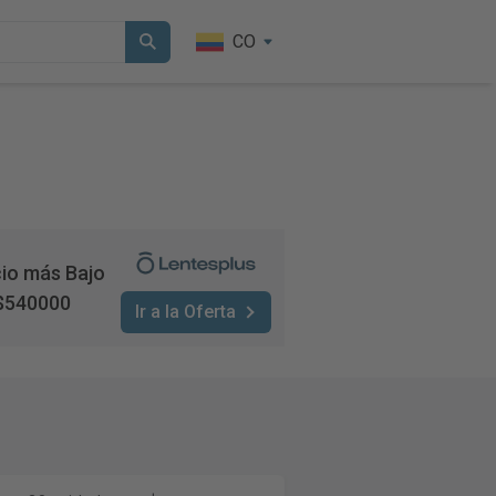
CO
io más Bajo
$540000
Ir a la Oferta