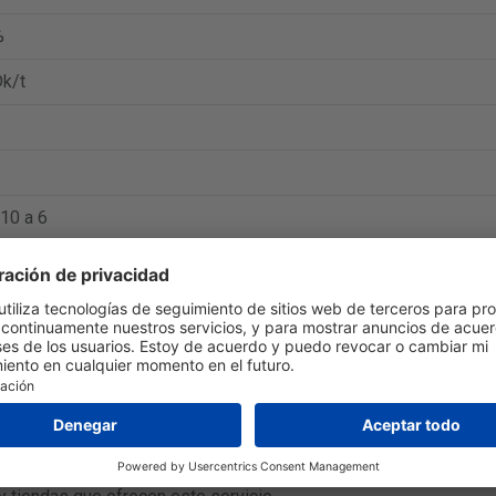
%
k/t
10 a 6
fabricante:
https://www.alcon.com/
.
sta página envían a Colombia. El tiempo de entrega típico es de
s. El tiempo de entrega exacto se puede encontrar en el sitio we