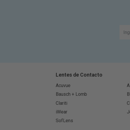
Lentes de Contacto
Acuvue
A
Bausch + Lomb
B
Clariti
C
iWear
J
SofLens