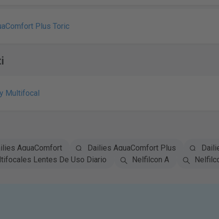
uaComfort Plus Toric
i
ay Multifocal
ilies AquaComfort
Dailies AquaComfort Plus
Daili
tifocales Lentes De Uso Diario
Nelfilcon A
Nelfilc