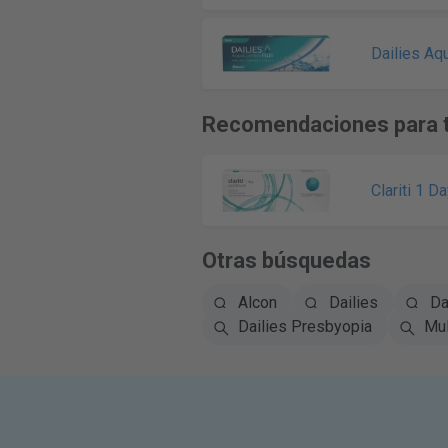
Dailies Aq
Recomendaciones para t
Clariti 1 D
Otras búsquedas
Alcon
Dailies
Da
Dailies Presbyopia
Mul