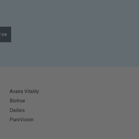
rse
Avaira Vitality
Biotrue
Dailies
PureVision