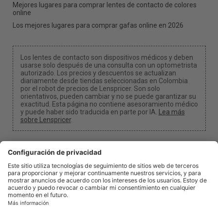
Mejores lugares para comprar lentes de contacto de colores
online
Los mejores lugares para comprar gafas online en 2026
Los lentes de contacto son dispositivos médicos y deben
usarse solo después de una consulta con un optometrista
autorizado. Los precios y descuentos se actualizan
diariamente desde tiendas seleccionadas en Colombia
por el robot de precios de Lenspricer. Son solo
orientativos, pueden cambiar y no se puede garantizar su
exactitud. Esta página no contiene asesoramiento médico
y puede haber sido traducida en parte por IA.
Lea más
sobre Lenspricer
.
Configuración de cookies
Podemos recibir una comisión si usas uno de nuestros
enlaces para realizar una compra.