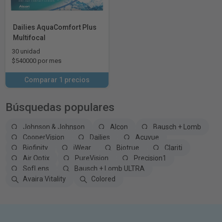
Dailies AquaComfort Plus
Multifocal
30 unidad
$540000 por mes
Comparar 1 precios
Búsquedas populares
Johnson & Johnson
Alcon
Bausch + Lomb
CooperVision
Dailies
Acuvue
Biofinity
iWear
Biotrue
Clariti
Air Optix
PureVision
Precision1
SofLens
Bausch + Lomb ULTRA
Avaira Vitality
Colored