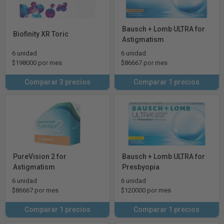
Bausch + Lomb ULTRA for
Biofinity XR Toric
Astigmatism
6 unidad
6 unidad
$198000 por mes
$86667 por mes
Comparar 3 precios
Comparar 1 precios
PureVision 2 for
Bausch + Lomb ULTRA for
Astigmatism
Presbyopia
6 unidad
6 unidad
$86667 por mes
$120000 por mes
Comparar 1 precios
Comparar 1 precios