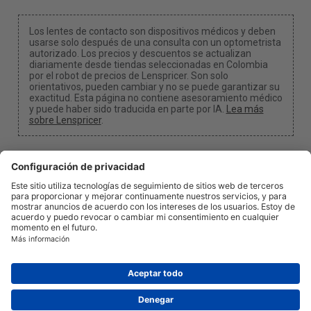
Los lentes de contacto son dispositivos médicos y deben
usarse solo después de una consulta con un optometrista
autorizado. Los precios y descuentos se actualizan
diariamente desde tiendas seleccionadas en Colombia
por el robot de precios de Lenspricer. Son solo
orientativos, pueden cambiar y no se puede garantizar su
exactitud. Esta página no contiene asesoramiento médico
y puede haber sido traducida en parte por IA.
Lea más
sobre Lenspricer
.
Configuración de cookies
Podemos recibir una comisión si usas uno de nuestros
enlaces para realizar una compra.
Acerca de nosotros
Noticias
Información
Privacidad y Términos
Legal
info@lenspricer.co
CO
© 2026
Lenspricer
DK44428156