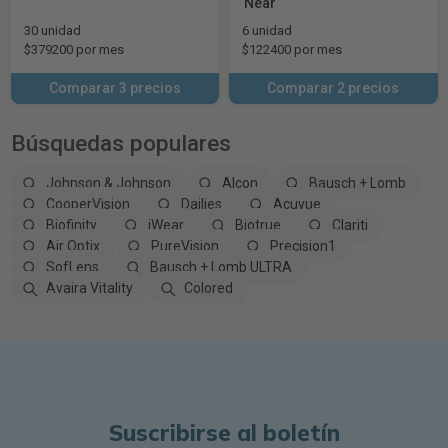
Near
30 unidad
6 unidad
$379200 por mes
$122400 por mes
Comparar 3 precios
Comparar 2 precios
Búsquedas populares
Johnson & Johnson
Alcon
Bausch + Lomb
CooperVision
Dailies
Acuvue
Biofinity
iWear
Biotrue
Clariti
Air Optix
PureVision
Precision1
SofLens
Bausch + Lomb ULTRA
Avaira Vitality
Colored
Suscribirse al boletín