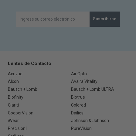
Suscribirse
Lentes de Contacto
Acuvue
Air Optix
Alcon
Avaira Vitality
Bausch + Lomb
Bausch + Lomb ULTRA
Biofinity
Biotrue
Clariti
Colored
CooperVision
Dailies
iWear
Johnson & Johnson
Precision1
PureVision